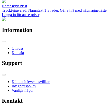
Namnskylt Plast
Tryckt/graverad. Namntext 1-3 rader. Går att få med nål/magnetfäste.
Logga in för att se priser
Information
Om oss
Kontakt
Support
Köp- och leveransvillkor
Integritetspolicy
Vanliga frågor
Kontakt