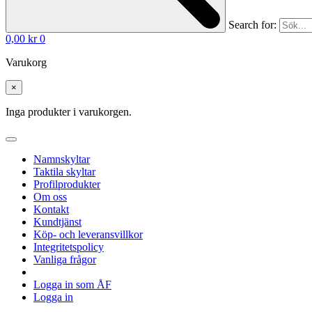
Search for:
0,00
kr
0
Varukorg
×
Inga produkter i varukorgen.
Namnskyltar
Taktila skyltar
Profilprodukter
Om oss
Kontakt
Kundtjänst
Köp- och leveransvillkor
Integritetspolicy
Vanliga frågor
Logga in som ÅF
Logga in