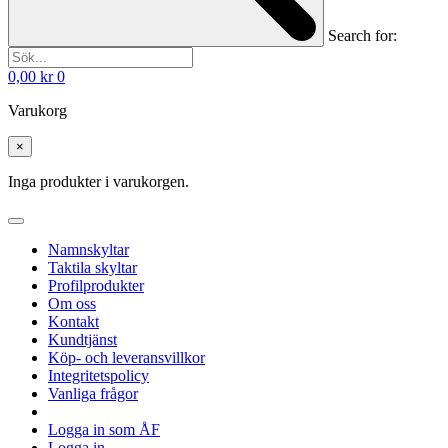
Search for:
0,00
kr
0
Varukorg
×
Inga produkter i varukorgen.
Namnskyltar
Taktila skyltar
Profilprodukter
Om oss
Kontakt
Kundtjänst
Köp- och leveransvillkor
Integritetspolicy
Vanliga frågor
Logga in som ÅF
Logga in