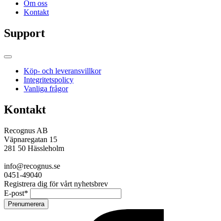
Om oss
Kontakt
Support
Köp- och leveransvillkor
Integritetspolicy
Vanliga frågor
Kontakt
Recognus AB
Väpnaregatan 15
281 50 Hässleholm
info@recognus.se
0451-49040
Registrera dig för vårt nyhetsbrev
E-post
*
Prenumerera