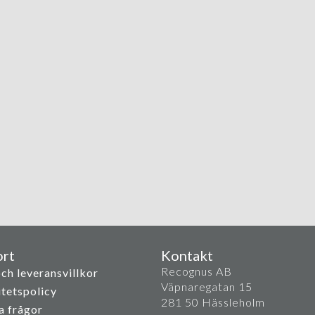
rt
Kontakt
Recognus AB
ch leveransvillkor
Väpnaregatan 15
itetspolicy
281 50 Hässleholm
a frågor