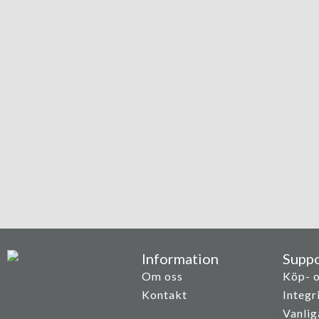
Information
Suppo
Om oss
Köp- o
Kontakt
Integr
Vanlig