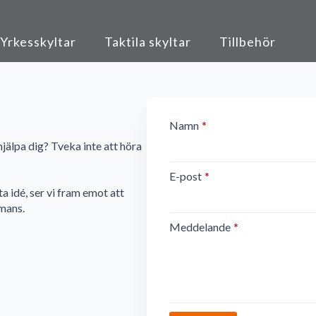
Yrkesskyltar
Taktila skyltar
Tillbehör
Namn
*
hjälpa dig? Tveka inte att höra
E-post
*
a idé, ser vi fram emot att
mmans.
Meddelande
*