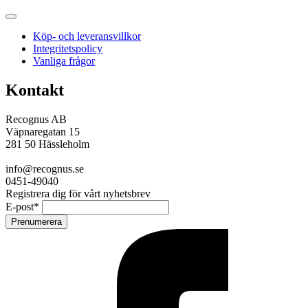
Köp- och leveransvillkor
Integritetspolicy
Vanliga frågor
Kontakt
Recognus AB
Väpnaregatan 15
281 50 Hässleholm
info@recognus.se
0451-49040
Registrera dig för vårt nyhetsbrev
E-post
*
Prenumerera