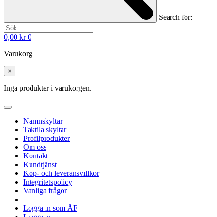
Search for:
0,00
kr
0
Varukorg
×
Inga produkter i varukorgen.
Namnskyltar
Taktila skyltar
Profilprodukter
Om oss
Kontakt
Kundtjänst
Köp- och leveransvillkor
Integritetspolicy
Vanliga frågor
Logga in som ÅF
Logga in