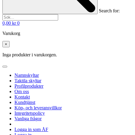
Search for:
0,00
kr
0
Varukorg
×
Inga produkter i varukorgen.
Namnskyltar
Taktila skyltar
Profilprodukter
Om oss
Kontakt
Kundtjänst
Köp- och leveransvillkor
Integritetspolicy
Vanliga frågor
Logga in som ÅF
Logga in