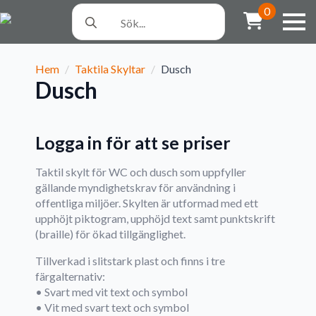
Search
0
for:
Hem
Taktila Skyltar
Dusch
Dusch
Logga in för att se priser
Taktil skylt för WC och dusch som uppfyller
gällande myndighetskrav för användning i
offentliga miljöer. Skylten är utformad med ett
upphöjt piktogram, upphöjd text samt punktskrift
(braille) för ökad tillgänglighet.
Tillverkad i slitstark plast och finns i tre
färgalternativ:
• Svart med vit text och symbol
• Vit med svart text och symbol