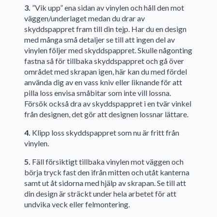
3.
”Vik upp” ena sidan av vinylen och håll den mot
väggen/underlaget medan du drar av
skyddspappret fram till din tejp. Har du en design
med många små detaljer se till att ingen del av
vinylen följer med skyddspappret. Skulle någonting
fastna så för tillbaka skyddspappret och gå över
området med skrapan igen, här kan du med fördel
använda dig av en vass kniv eller liknande för att
pilla loss envisa småbitar som inte vill lossna.
Försök också dra av skyddspappret i en tvär vinkel
från designen, det gör att designen lossnar lättare.
4.
Klipp loss skyddspappret som nu är fritt från
vinylen.
5.
Fäll försiktigt tillbaka vinylen mot väggen och
börja tryck fast den ifrån mitten och utåt kanterna
samt ut åt sidorna med hjälp av skrapan. Se till att
din design är sträckt under hela arbetet för att
undvika veck eller felmontering.