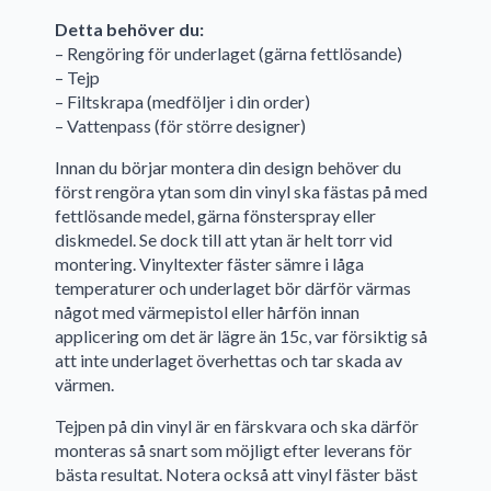
Detta behöver du:
– Rengöring för underlaget (gärna fettlösande)
– Tejp
– Filtskrapa (medföljer i din order)
– Vattenpass (för större designer)
Innan du börjar montera din design behöver du
först rengöra ytan som din vinyl ska fästas på med
fettlösande medel, gärna fönsterspray eller
diskmedel. Se dock till att ytan är helt torr vid
montering. Vinyltexter fäster sämre i låga
temperaturer och underlaget bör därför värmas
något med värmepistol eller hårfön innan
applicering om det är lägre än 15c, var försiktig så
att inte underlaget överhettas och tar skada av
värmen.
Tejpen på din vinyl är en färskvara och ska därför
monteras så snart som möjligt efter leverans för
bästa resultat. Notera också att vinyl fäster bäst