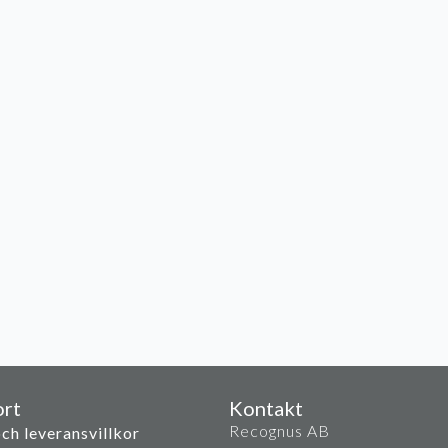
rt
Kontakt
Recognus AB
ch leveransvillkor