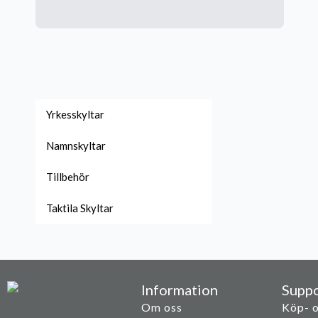
Yrkesskyltar
Namnskyltar
Tillbehör
Taktila Skyltar
Information
Suppo
Om oss
Köp- o